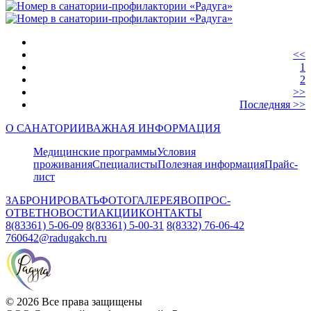
<<
1
2
>>
Последняя >>
О САНАТОРИИ
ВАЖНАЯ ИНФОРМАЦИЯ
Медицинские программы
Условия
проживания
Специалисты
Полезная информация
Прайс-
лист
ЗАБРОНИРОВАТЬ
ФОТОГАЛЕРЕЯ
ВОПРОС-
ОТВЕТ
НОВОСТИ
АКЦИИ
КОНТАКТЫ
8(83361) 5-06-09
8(83361) 5-00-31
8(8332) 76-06-42
760642@radugakch.ru
© 2026 Все права защищены