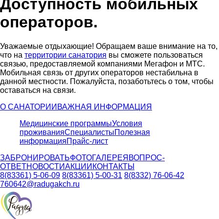
Доступность мобильных
операторов.
Уважаемые отдыхающие! Обращаем ваше внимание на то,
что на
территории санатория
вы сможете пользоваться
связью, предоставляемой компаниями Мегафон и МТС.
Мобильная связь от других операторов нестабильна в
данной местности. Пожалуйста, позаботьтесь о том, чтобы
оставаться на связи.
О САНАТОРИИ
ВАЖНАЯ ИНФОРМАЦИЯ
Медицинские программы
Условия
проживания
Специалисты
Полезная
информация
Прайс-лист
ЗАБРОНИРОВАТЬ
ФОТОГАЛЕРЕЯ
ВОПРОС-
ОТВЕТ
НОВОСТИ
АКЦИИ
КОНТАКТЫ
8(83361) 5-06-09
8(83361) 5-00-31
8(8332) 76-06-42
760642@radugakch.ru